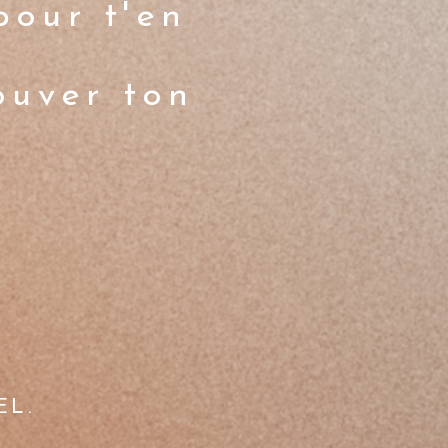
pour t'en
ouver ton
EL.