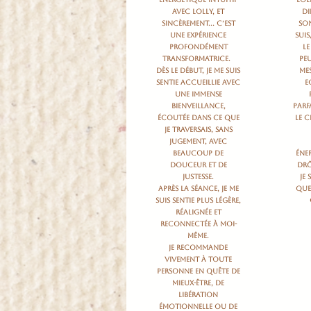
avec Lolly, et
di
sincèrement… c’est
son
une expérience
suis
profondément
le
transformatrice.
peu
Dès le début, je me suis
mes
sentie accueillie avec
e
une immense
bienveillance,
parf
écoutée dans ce que
le 
je traversais, sans
jugement, avec
beaucoup de
éne
douceur et de
drô
justesse.
Je
Après la séance, je me
quel
suis sentie plus légère,
réalignée et
reconnectée à moi-
même.
Je recommande
vivement à toute
personne en quête de
mieux-être, de
libération
émotionnelle ou de