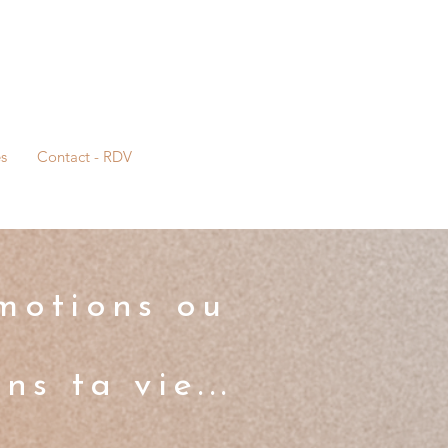
s
Contact - RDV
émotions ou
s ta vie...