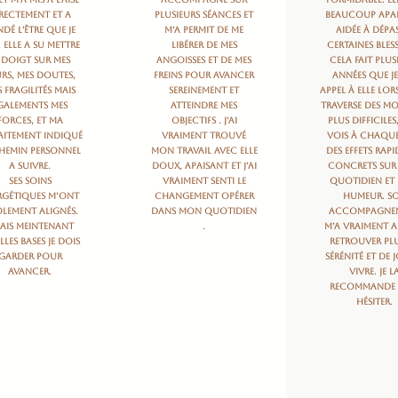
rectement et a
plusieurs séances et
beaucoup apai
dé l'être que je
m’a permit de me
aidée à dépa
, elle a su mettre
libérer de mes
certaines bles
 doigt sur mes
angoisses et de mes
Cela fait plus
rs, mes doutes,
freins pour avancer
années que je
 fragilités mais
sereinement et
appel à elle lor
galements mes
atteindre mes
traverse des m
forces, et ma
objectifs . J’ai
plus difficiles,
aitement indiqué
vraiment trouvé
vois à chaque
chemin personnel
mon travail avec elle
des effets rapi
a suivre.
doux, apaisant et j’ai
concrets sur
Ses soins
vraiment senti le
quotidien et
rgétiques m’ont
changement opérer
humeur. S
lement alignés.
dans mon quotidien
accompagne
 sais meintenant
.
m’a vraiment a
les bases je dois
retrouver pl
garder pour
sérénité et de j
avancer.
vivre. Je l
recommande 
hésiter.