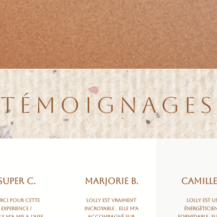
TÉMOIGNAGES
Super C.
Marjorie B.
Camille
rci pour cette
Lolly est vraiment
Lolly est u
experience !
incroyable . Elle m’a
énergéticie
y m’a mis a l’aise
accompagné sur
formidable. El