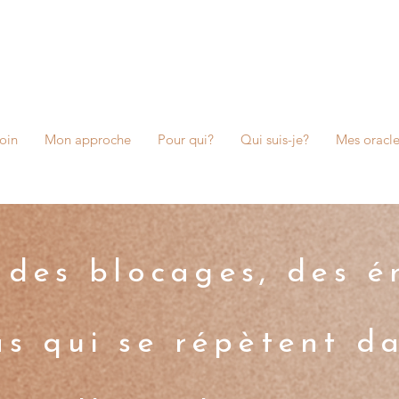
oin
Mon approche
Pour qui?
Qui suis-je?
Mes oracle
 des blocages, des 
s qui se répètent dan