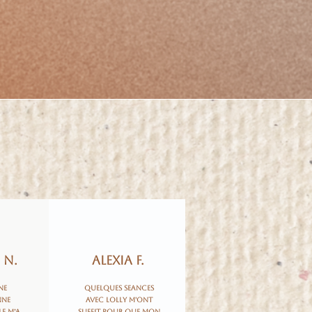
 N.
Alexia F.
ne
Quelques seances
nne
avec Lolly m'ont
le m’a
suffit pour que mon